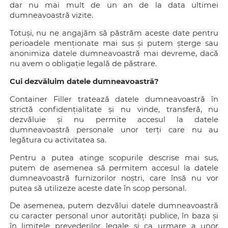
dar nu mai mult de un an de la data ultimei
dumneavoastră vizite.
Totuși, nu ne angajăm să păstrăm aceste date pentru
perioadele menționate mai sus și putem șterge sau
anonimiza datele dumneavoastră mai devreme, dacă
nu avem o obligație legală de păstrare.
Cui dezvăluim datele dumneavoastră?
Container Filler tratează datele dumneavoastră în
strictă confidențialitate și nu vinde, transferă, nu
dezvăluie și nu permite accesul la datele
dumneavoastră personale unor terți care nu au
legătura cu activitatea sa.
Pentru a putea atinge scopurile descrise mai sus,
putem de asemenea să permitem accesul la datele
dumneavoastră furnizorilor noștri, care însă nu vor
putea să utilizeze aceste date în scop personal.
De asemenea, putem dezvălui datele dumneavoastră
cu caracter personal unor autorități publice, în baza și
în limitele prevederilor legale și ca urmare a unor