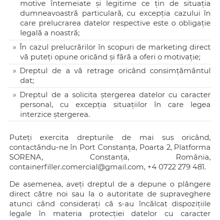
motive întemeiate și legitime ce țin de situația
dumneavoastră particulară, cu excepția cazului în
care prelucrarea datelor respective este o obligație
legală a noastră;
În cazul prelucrărilor în scopuri de marketing direct
vă puteți opune oricând și fără a oferi o motivație;
Dreptul de a vă retrage oricând consimțământul
dat;
Dreptul de a solicita ștergerea datelor cu caracter
personal, cu excepția situațiilor în care legea
interzice ștergerea.
Puteți exercita drepturile de mai sus oricând,
contactându-ne în Port Constanța, Poarta 2, Platforma
SORENA, Constanța, România,
containerfiller.comercial@gmail.com, +4 0722 279 481.
De asemenea, aveți dreptul de a depune o plângere
direct către noi sau la o autoritate de supraveghere
atunci când considerați că s-au încălcat dispozițiile
legale în materia protecției datelor cu caracter