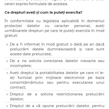
cereri expres formulate de acestea.
Ce drepturi aveți și cum le puteți exercita?
În conformitate cu legislația aplicabilă în domeniul
protecției datelor cu caracter personal, aveți
următoarele drepturi pe care le puteți exercita în mod
gratuit:
De a fi informat în mod gratuit o dată pe an dacă
prelucrăm datele dumneavoastră și care sunt
aceste date prelucrate;
De a ne solicita corectarea datelor inexacte sau
incomplete;
Aveți dreptul la portabilitatea datelor pe care ni le-
ați furnizat prin mijloace electronice pe baza
consimțământului sau pentru executarea unui
contract;
Dreptul de a solicita restricționarea prelucrării
datelor;
Dreptul de a vă opune prelucrării datelor, pentru