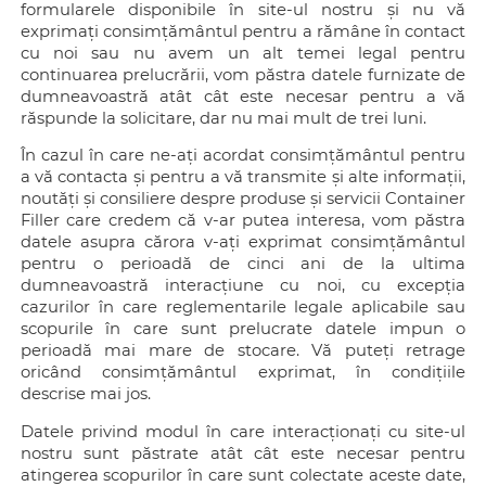
formularele disponibile în site-ul nostru și nu vă
exprimați consimțământul pentru a rămâne în contact
cu noi sau nu avem un alt temei legal pentru
continuarea prelucrării, vom păstra datele furnizate de
dumneavoastră atât cât este necesar pentru a vă
răspunde la solicitare, dar nu mai mult de trei luni.
În cazul în care ne-ați acordat consimțământul pentru
a vă contacta și pentru a vă transmite și alte informații,
noutăți și consiliere despre produse și servicii Container
Filler care credem că v-ar putea interesa, vom păstra
datele asupra cărora v-ați exprimat consimțământul
pentru o perioadă de cinci ani de la ultima
dumneavoastră interacțiune cu noi, cu excepția
cazurilor în care reglementarile legale aplicabile sau
scopurile în care sunt prelucrate datele impun o
perioadă mai mare de stocare. Vă puteți retrage
oricând consimțământul exprimat, în condițiile
descrise mai jos.
Datele privind modul în care interacționați cu site-ul
nostru sunt păstrate atât cât este necesar pentru
atingerea scopurilor în care sunt colectate aceste date,