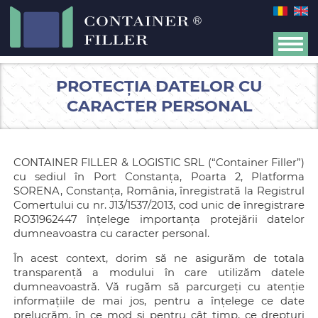
PROTECȚIA DATELOR CU
CARACTER PERSONAL
CONTAINER FILLER & LOGISTIC SRL (“Container Filler”)
cu sediul în Port Constanța, Poarta 2, Platforma
SORENA, Constanța, România, înregistrată la Registrul
Comertului cu nr. J13/1537/2013, cod unic de înregistrare
RO31962447 înțelege importanța protejării datelor
dumneavoastra cu caracter personal.
În acest context, dorim să ne asigurăm de totala
transparență a modului în care utilizăm datele
dumneavoastră. Vă rugăm să parcurgeți cu atenție
informațiile de mai jos, pentru a înțelege ce date
prelucrăm, în ce mod și pentru cât timp, ce drepturi