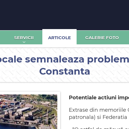
SERVICII
ARTICOLE
GALERIE FOTO
locale semnaleaza problem
Constanta
Potentiale actiuni impo
Extrase din memoriile 
patronala) si Federatia