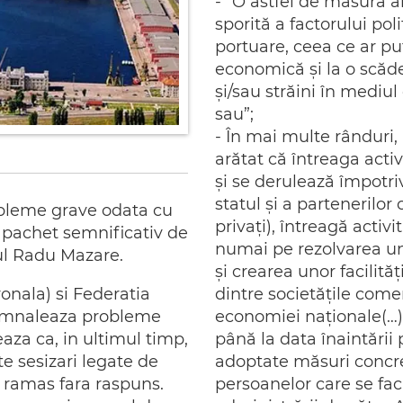
- “O astfel de măsură a
sporită a factorului poli
portuare, ceea ce ar pu
economică şi la o scăde
şi/sau străini în mediu
sau”;
- În mai multe rânduri,
arătat că întreaga acti
şi se derulează împotri
statul şi a partenerilor
obleme grave odata cu
privaţi), întreagă acti
 pachet semnificativ de
numai pe rezolvarea un
ul Radu Mazare.
şi crearea unor facilit
onala) si Federatia
dintre societăţile com
semnaleaza probleme
economiei naţionale(…)
aza ca, in ultimul timp,
până la data înaintări
e sesizari legate de
adoptate măsuri concre
u ramas fara raspuns.
persoanelor care se fac