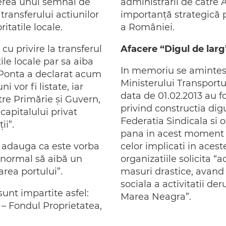
gerea unui semnal de
administrării de către
transferului actiunilor
importanţă strategică 
itatile locale.
a României.
u privire la transferul
Afacere “Digul de larg
ile locale par sa aiba
In memoriu se aminteste
or Ponta a declarat acum
Ministerului Transportur
 vor fi listate, iar
data de 01.02.2013 au 
ntre Primărie şi Guvern,
privind constructia dig
capitalului privat
Federatia Sindicala si o
ii”.
pana in acest moment n
i adauga ca este vorba
celor implicati in acest
e normal să aibă un
organizatiile solicita 
rea portului”.
masuri drastice, avand
sociala a activitatii de
sunt impartite asfel:
Marea Neagra”.
 – Fondul Proprietatea,