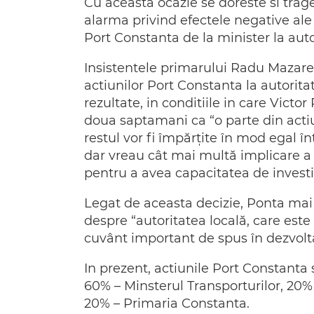
Cu aceasta ocazie se doreste si tra
alarma privind efectele negative ale 
Port Constanta de la minister la autor
Insistentele primarului Radu Mazare c
actiunilor Port Constanta la autoritat
rezultate, in conditiile in care Vict
doua saptamani ca “o parte din actiuni
restul vor fi împărţite în mod egal î
dar vreau cât mai multă implicare a 
pentru a avea capacitatea de investiţ
Legat de aceasta decizie, Ponta ma
despre “autoritatea locală, care est
cuvânt important de spus în dezvolta
In prezent, actiunile Port Constanta 
60% – Minsterul Transporturilor, 20%
20% – Primaria Constanta.