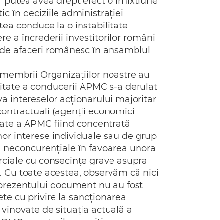
r putea avea drept efect o imixtiune
tic în deciziile administraţiei
tea conduce la o instabilitate
re a încrederii investitorilor români
l de afaceri românesc în ansamblul
 membrii Organizaţiilor noastre au
vitate a conducerii APMC s-a derulat
va intereselor acţionarului majoritar
 contractuali (agenţii economici
vitate a APMC fiind concentrată
or interese individuale sau de grup
ăţi neconcurenţiale în favoarea unora
erciale cu consecinţe grave asupra
. Cu toate acestea, observăm că nici
i prezentului document nu au fost
te cu privire la sancţionarea
 vinovate de situaţia actuală a