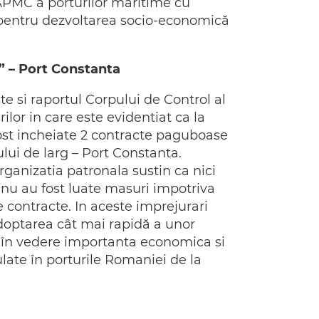
 APMC a porturilor maritime cu
pentru dezvoltarea socio-economică
” – Port Constanta
 si raportul Corpului de Control al
ilor in care este evidentiat ca la
fost incheiate 2 contracte paguboase
ului de larg – Port Constanta.
rganizatia patronala sustin ca nici
u au fost luate masuri impotriva
e contracte. In aceste imprejurari
“adoptarea cât mai rapidă a unor
 în vedere importanta economica si
rulate în porturile Romaniei de la