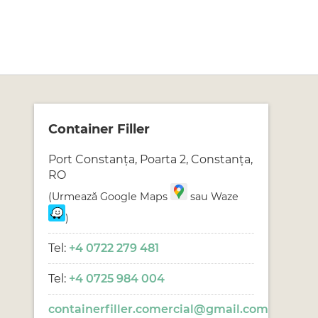
Container Filler
Port Constanța, Poarta 2
,
Constanța
,
RO
(Urmează Google Maps
sau Waze
)
Tel:
+4 0722 279 481
Tel:
+4 0725 984 004
containerfiller.comercial@gmail.com